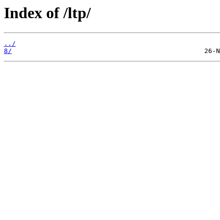
Index of /ltp/
../
8/